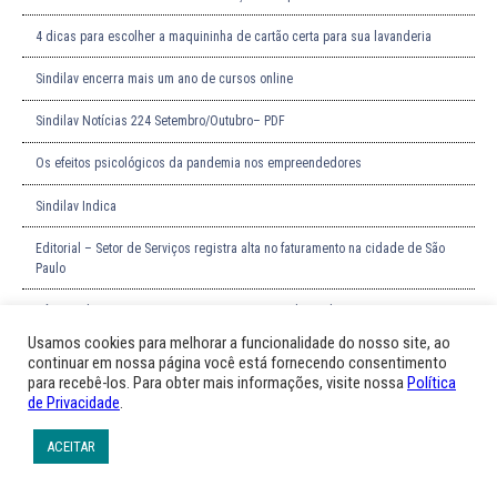
4 dicas para escolher a maquininha de cartão certa para sua lavanderia
Sindilav encerra mais um ano de cursos online
Sindilav Notícias 224 Setembro/Outubro– PDF
Os efeitos psicológicos da pandemia nos empreendedores
Sindilav Indica
Editorial – Setor de Serviços registra alta no faturamento na cidade de São
Paulo
Férias coletivas: o que sua empresa precisa saber sobre isso
Usamos cookies para melhorar a funcionalidade do nosso site, ao
Dia da Pequena empresa: confira 5 curiosidades sobre o empreendedorismo
continuar em nossa página você está fornecendo consentimento
no Brasil
para recebê-los. Para obter mais informações, visite nossa
Política
de Privacidade
.
Como fazer um fluxo de caixa eficiente em sua empresa
ACEITAR
Como as parcerias podem fazer bem para ambos os negócios