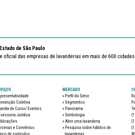
 Estado de São Paulo
te oficial das empresas de lavanderias em mais de 600 cidades
VIÇOS
MERCADO
C
presentatividade
Perfil do Setor
Ru
nvenção Coletiva
Segmentos
Pa
enda de Curso/ Eventos
Panorama
Te
sessoria Jurídica
Simbologia
(1
blicações
Abrir uma lavanderia
(1
rcerias e Convênios
Pesquisa sobre hábitos de
(1
nco de currículos
lavanderias
W