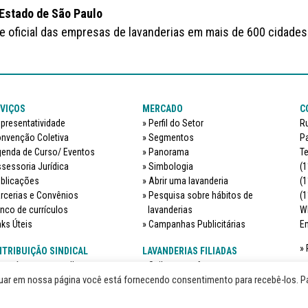
 Estado de São Paulo
te oficial das empresas de lavanderias em mais de 600 cidades
VIÇOS
MERCADO
C
presentatividade
Perfil do Setor
Ru
nvenção Coletiva
Segmentos
Pa
enda de Curso/ Eventos
Panorama
Te
sessoria Jurídica
Simbologia
(1
blicações
Abrir uma lavanderia
(1
rcerias e Convênios
Pesquisa sobre hábitos de
(1
nco de currículos
lavanderias
W
nks Úteis
Campanhas Publicitárias
Em
TRIBUIÇÃO SINDICAL
LAVANDERIAS FILIADAS
que é e quem recolhe
Saiba quem faz parte
nuar em nossa página você está fornecendo consentimento para recebê-los. P