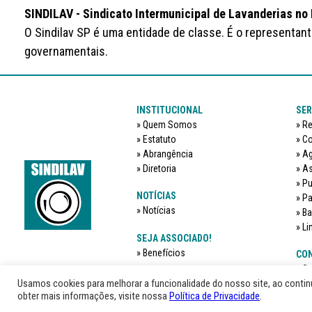
SINDILAV - Sindicato Intermunicipal de Lavanderias no
O Sindilav SP é uma entidade de classe. É o representan
governamentais.
INSTITUCIONAL
SER
Quem Somos
Re
Estatuto
Co
Abrangência
Ag
Diretoria
As
Pu
NOTÍCIAS
Pa
Notícias
Ba
Li
SEJA ASSOCIADO!
Benefícios
CON
O 
Usamos cookies para melhorar a funcionalidade do nosso site, ao conti
obter mais informações, visite nossa
Política de Privacidade
.