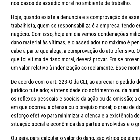
nos casos de assédio moral no ambiente de trabalho.
Hoje, quando existe a denúncia e a comprovação de assé
trabalhista, quem se responsabiliza é a empresa, tendo em
negócio. Com isso, hoje em dia vemos condenações milion
dano material às vítimas, e o assediador no máximo é pen
cabe à parte que alega, a comprovação do ato ofensivo. O
que foi vítima de dano moral, deverá provar. Em se provan
um valor relativo à indenização ao reclamante. Esse mont
De acordo com o art. 223-G da CLT, ao apreciar o pedido d
jurídico tutelado; a intensidade do sofrimento ou da humi
os reflexos pessoais e sociais da ação ou da omissão; a
em que ocorreu a ofensa ou o prejuízo moral; o grau de d
esforço efetivo para minimizar a ofensa e a existência de
situação social e econômica das partes envolvidas e o gr
Ou seja, para calcular o valor do dano, são vários os el