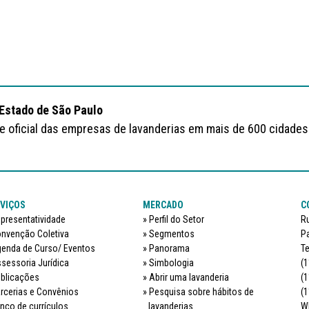
 Estado de São Paulo
te oficial das empresas de lavanderias em mais de 600 cidades
VIÇOS
MERCADO
C
presentatividade
Perfil do Setor
Ru
nvenção Coletiva
Segmentos
Pa
enda de Curso/ Eventos
Panorama
Te
sessoria Jurídica
Simbologia
(1
blicações
Abrir uma lavanderia
(1
rcerias e Convênios
Pesquisa sobre hábitos de
(1
nco de currículos
lavanderias
W