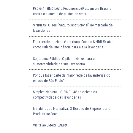
PEC 6×1: SINDILAV e FecomercioSP atuam em Brasília
contra o aumento de custos no setor
SINDILAV: O seu “Seguro Institucional” no mercado de
lavanderias
Empreender sozinho é um risco: Como o SINDILAV atua
como Hub de Inteligência para a sua lavanderia
Segurança Pública: O pilar invisível para a
sustentabilidade da sua lavanderia
Por que fazer parte da maior rede de lavanderias do
estado de São Paulo?
Simples Nacional: O SINDILAV na defesa da
competitividade das lavanderias
Instabilidade Normativa: O Desafio de Empreender e
Produzir no Brasil
Visita ao SMART SAMPA