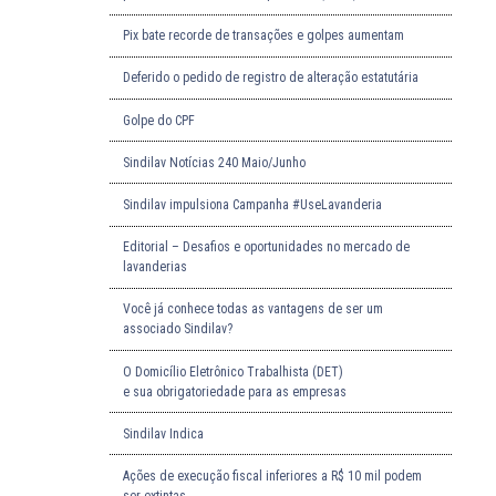
Pix bate recorde de transações e golpes aumentam
Deferido o pedido de registro de alteração estatutária
Golpe do CPF
Sindilav Notícias 240 Maio/Junho
Sindilav impulsiona Campanha #UseLavanderia
Editorial – Desafios e oportunidades no mercado de
lavanderias
Você já conhece todas as vantagens de ser um
associado Sindilav?
O Domicílio Eletrônico Trabalhista (DET)
e sua obrigatoriedade para as empresas
Sindilav Indica
Ações de execução fiscal inferiores a R$ 10 mil podem
ser extintas