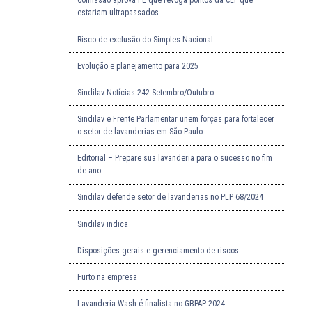
Comissão aprova PL que revoga pontos da CLT que
estariam ultrapassados
Risco de exclusão do Simples Nacional
Evolução e planejamento para 2025
Sindilav Notícias 242 Setembro/Outubro
Sindilav e Frente Parlamentar unem forças para fortalecer
o setor de lavanderias em São Paulo
Editorial – Prepare sua lavanderia para o sucesso no fim
de ano
Sindilav defende setor de lavanderias no PLP 68/2024
Sindilav indica
Disposições gerais e gerenciamento de riscos
Furto na empresa
Lavanderia Wash é finalista no GBPAP 2024