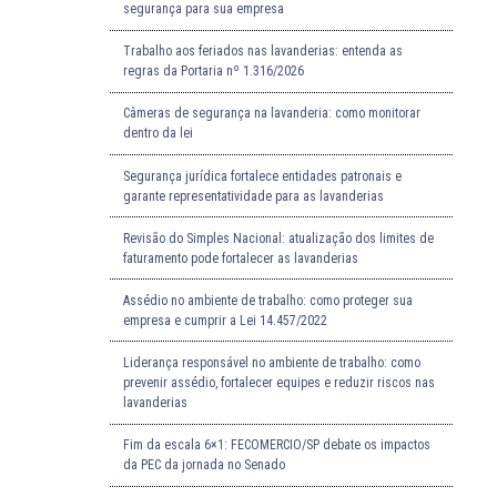
segurança para sua empresa
Trabalho aos feriados nas lavanderias: entenda as
regras da Portaria nº 1.316/2026
Câmeras de segurança na lavanderia: como monitorar
dentro da lei
Segurança jurídica fortalece entidades patronais e
garante representatividade para as lavanderias
Revisão do Simples Nacional: atualização dos limites de
faturamento pode fortalecer as lavanderias
Assédio no ambiente de trabalho: como proteger sua
empresa e cumprir a Lei 14.457/2022
Liderança responsável no ambiente de trabalho: como
prevenir assédio, fortalecer equipes e reduzir riscos nas
lavanderias
Fim da escala 6×1: FECOMERCIO/SP debate os impactos
da PEC da jornada no Senado