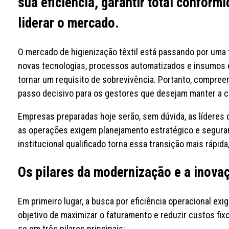
sua eficiência, garantir total conform
liderar o mercado.
O mercado de higienização têxtil está passando por uma
novas tecnologias, processos automatizados e insumos e
tornar um requisito de sobrevivência. Portanto, compreen
passo decisivo para os gestores que desejam manter a c
Empresas preparadas hoje serão, sem dúvida, as líderes d
as operações exigem planejamento estratégico e seguran
institucional qualificado torna essa transição mais rápid
Os pilares da modernização e a inova
Em primeiro lugar, a busca por eficiência operacional ex
objetivo de maximizar o faturamento e reduzir custos fix
se em três pilares principais: