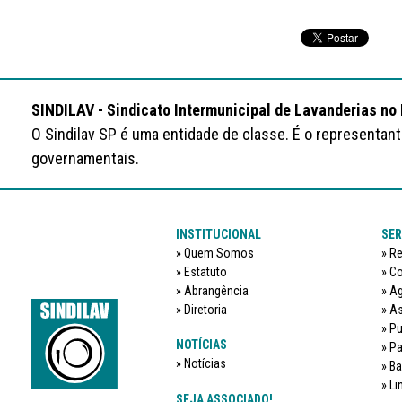
SINDILAV - Sindicato Intermunicipal de Lavanderias no
O Sindilav SP é uma entidade de classe. É o representan
governamentais.
INSTITUCIONAL
SER
Quem Somos
Re
Estatuto
Co
Abrangência
Ag
Diretoria
As
Pu
NOTÍCIAS
Pa
Notícias
Ba
Li
SEJA ASSOCIADO!