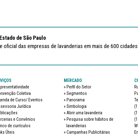
 Estado de São Paulo
te oficial das empresas de lavanderias em mais de 600 cidades
VIÇOS
MERCADO
C
presentatividade
Perfil do Setor
Ru
nvenção Coletiva
Segmentos
Pa
enda de Curso/ Eventos
Panorama
Te
sessoria Jurídica
Simbologia
(1
blicações
Abrir uma lavanderia
(1
rcerias e Convênios
Pesquisa sobre hábitos de
(1
nco de currículos
lavanderias
W
nks Úteis
Campanhas Publicitárias
Em