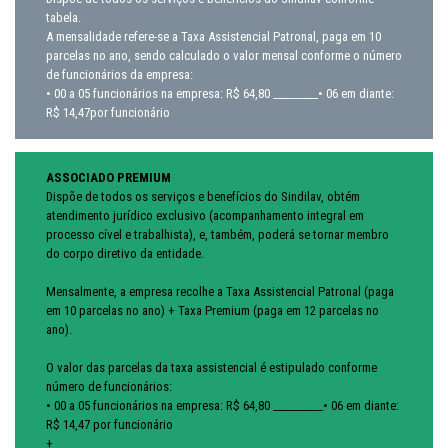
tabela.
A mensalidade refere-se a Taxa Assistencial Patronal, paga em 10
parcelas no ano, sendo calculado o valor mensal conforme o número
de funcionários da empresa:
• 00 a 05 funcionários na empresa: R$ 64,80 _________• 06 em diante:
R$ 14,47por funcionário
ASSOCIADO PREMIUM
Dispõe de todos os serviços e benefícios do Sindilav, obtém
atendimento jurídico exclusivo (acompanhamento integral em
processo cível e trabalhista), e, também, poderá se tornar membro
do corpo diretivo da entidade.
Mensalmente, a empresa recolhe a Taxa Assistencial Patronal (paga
em 10 parcelas no ano) + Taxa Premium (paga em 12 parcelas no
ano).
O valor das parcelas da taxa assistencial é estipulado conforme
número de funcionários:
• 00 a 05 funcionários na empresa: R$ 64,80 __________• 06 em diante:
R$ 14,47 por funcionário
+