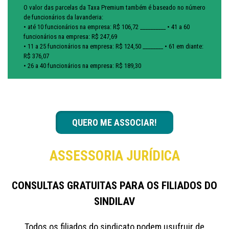
O valor das parcelas da Taxa Premium também é baseado no número
de funcionários da lavanderia:
• até 10 funcionários na empresa: R$ 106,72 __________ • 41 a 60
funcionários na empresa: R$ 247,69
• 11 a 25 funcionários na empresa: R$ 124,50 ________ • 61 em diante:
R$ 376,07
• 26 a 40 funcionários na empresa: R$ 189,30
QUERO ME ASSOCIAR!
ASSESSORIA JURÍDICA
CONSULTAS GRATUITAS PARA OS FILIADOS DO
SINDILAV
Todos os filiados do sindicato podem usufruir de