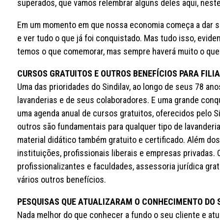
superados, que vamos relembrar alguns deles aqui, neste
Em um momento em que nossa economia começa a dar sina
e ver tudo o que já foi conquistado. Mas tudo isso, evid
temos o que comemorar, mas sempre haverá muito o que 
CURSOS GRATUITOS E OUTROS BENEFÍCIOS PARA FILI
Uma das prioridades do Sindilav, ao longo de seus 78 ano
lavanderias e de seus colaboradores. E uma grande conqu
uma agenda anual de cursos gratuitos, oferecidos pelo Sin
outros são fundamentais para qualquer tipo de lavanderi
material didático também gratuito e certificado. Além do
instituições, profissionais liberais e empresas privadas
profissionalizantes e faculdades, assessoria jurídica grat
vários outros benefícios.
PESQUISAS QUE ATUALIZARAM O CONHECIMENTO DO 
Nada melhor do que conhecer a fundo o seu cliente e at