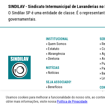
SINDILAV - Sindicato Intermunicipal de Lavanderias no
O Sindilav SP é uma entidade de classe. É o representan
governamentais.
INSTITUCIONAL
SER
Quem Somos
Re
Estatuto
Co
Abrangência
Ag
Diretoria
As
Pu
NOTÍCIAS
Pa
Notícias
Ba
Li
SEJA ASSOCIADO!
Benefícios
CON
O 
Usamos cookies para melhorar a funcionalidade do nosso site, ao conti
obter mais informações, visite nossa
Política de Privacidade
.