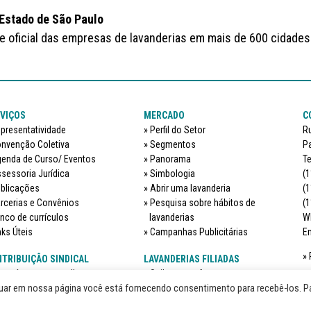
 Estado de São Paulo
te oficial das empresas de lavanderias em mais de 600 cidades
VIÇOS
MERCADO
C
presentatividade
Perfil do Setor
Ru
nvenção Coletiva
Segmentos
Pa
enda de Curso/ Eventos
Panorama
Te
sessoria Jurídica
Simbologia
(1
blicações
Abrir uma lavanderia
(1
rcerias e Convênios
Pesquisa sobre hábitos de
(1
nco de currículos
lavanderias
W
nks Úteis
Campanhas Publicitárias
Em
TRIBUIÇÃO SINDICAL
LAVANDERIAS FILIADAS
que é e quem recolhe
Saiba quem faz parte
nuar em nossa página você está fornecendo consentimento para recebê-los. P