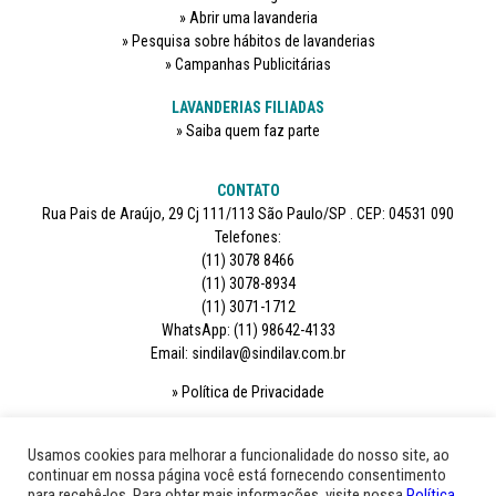
Abrir uma lavanderia
Pesquisa sobre hábitos de lavanderias
Campanhas Publicitárias
LAVANDERIAS FILIADAS
Saiba quem faz parte
CONTATO
Rua Pais de Araújo, 29 Cj 111/113 São Paulo/SP . CEP: 04531 090
Telefones:
(11) 3078 8466
(11) 3078-8934
(11) 3071-1712
WhatsApp: (11) 98642-4133
Email: sindilav@sindilav.com.br
Política de Privacidade
SIGA-NOS
Usamos cookies para melhorar a funcionalidade do nosso site, ao
continuar em nossa página você está fornecendo consentimento
para recebê-los. Para obter mais informações, visite nossa
Política