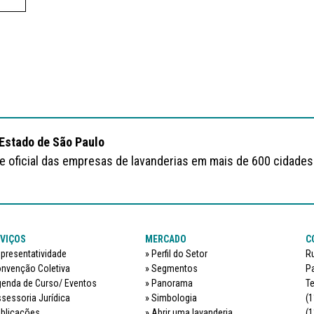
 Estado de São Paulo
te oficial das empresas de lavanderias em mais de 600 cidades
VIÇOS
MERCADO
C
presentatividade
Perfil do Setor
Ru
nvenção Coletiva
Segmentos
Pa
enda de Curso/ Eventos
Panorama
Te
sessoria Jurídica
Simbologia
(1
blicações
Abrir uma lavanderia
(1