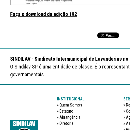
Faça o download da edição 192
SINDILAV - Sindicato Intermunicipal de Lavanderias no
O Sindilav SP é uma entidade de classe. É o representan
governamentais.
INSTITUCIONAL
SER
Quem Somos
Re
Estatuto
Co
Abrangência
Ag
Diretoria
As
Pu